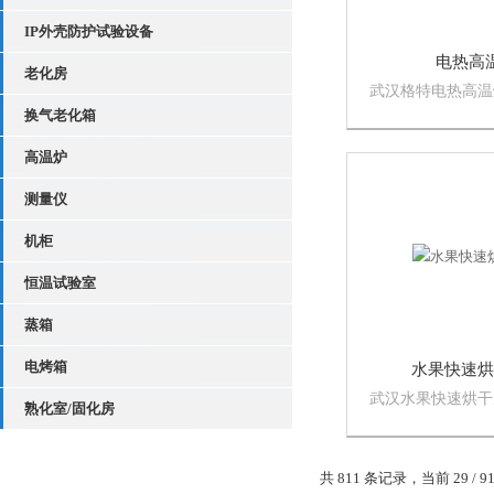
IP外壳防护试验设备
电热高
老化房
武汉格特电热高温
为电加热烘干房，
换气老化箱
品烘干房。电热烘
高温炉
有二种可供选择
测量仪
机柜
恒温试验室
蒸箱
电烤箱
水果快速烘
武汉水果快速烘干
熟化室/固化房
干房设备，可以让
闭空间内得到完成
候不会产生污染和
共 811 条记录，当前 29 / 9
质，更加干净卫生