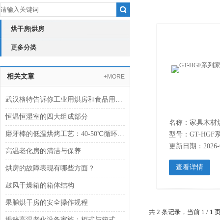
烘干房|烘房
更多分类
相关文章
+MORE
武汉格特告诉你工业用烘房和食品用烘房的区别
恒温恒湿室的四大组成部分
名称：家具木材
磨牙棒的低温烘烤工艺：40-50℃循环烘烤的奥秘
型号：GT-HGF
更新日期：2026-0
高温老化房的清洁与保养
查看详情
烘房的故障表现有哪些方面？
鼓风干燥箱的箱体结构
果脯烘干房的安全操作规程
共 2 条记录，当前 1 /
揭秘高温老化设备家族：柜式与箱式的核心区别差异