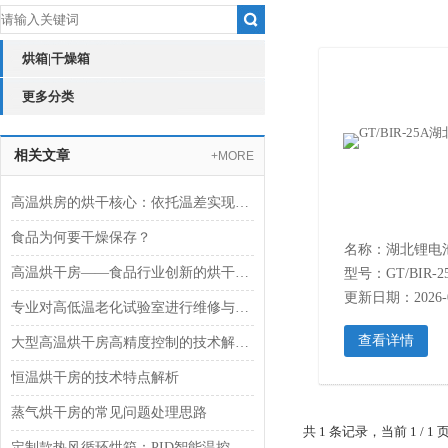
烘箱|干燥箱
更多分类
相关文章
+MORE
高温烘房的烘干核心：依托温差实现热量与水分的双向传递
食品为何要干燥保存？
名称：湖北锂电
高温烘干房——食品行业创新的烘干解决方案
型号：GT/BIR-2
更新日期：2026-0
专业对高低温老化试验室进行维修与搬迁
查看详情
大型高温烘干房高精度控制的技术解析与行业实践
恒温烘干房的技术特点解析
蒸气烘干房的常见问题处理思路
共 1 条记录，当前 1 /
定制款热风循环烘箱：PID智能温控,果干肉脯轻松烘