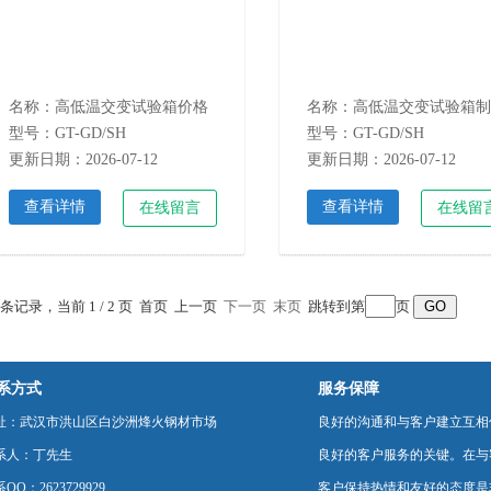
名称：高低温交变试验箱价格
型号：GT-GD/SH
型号：GT-GD/SH
更新日期：2026-07-12
更新日期：2026-07-12
查看详情
查看详情
在线留言
在线留
6 条记录，当前 1 / 2 页 首页 上一页
下一页
末页
跳转到第
页
系方式
服务保障
址：武汉市洪山区白沙洲烽火钢材市场
良好的沟通和与客户建立互相
系人：丁先生
良好的客户服务的关键。在与
QQ：2623729929
客户保持热情和友好的态度是