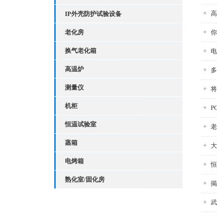
高
IP外壳防护试验设备
老化房
你
换气老化箱
电
高温炉
多
测量仪
将
机柜
P
恒温试验室
老
蒸箱
大
电烤箱
恒
熟化室/固化房
揭
武