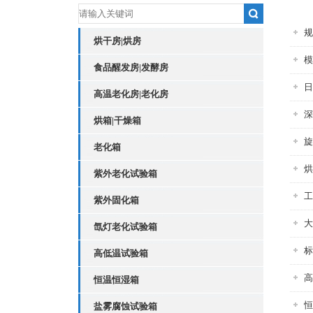
规
烘干房|烘房
模
食品醒发房|发酵房
日
高温老化房|老化房
深
烘箱|干燥箱
旋
老化箱
烘
紫外老化试验箱
工
紫外固化箱
大
氙灯老化试验箱
标
高低温试验箱
高
恒温恒湿箱
恒
盐雾腐蚀试验箱