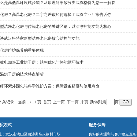
么是高低温环境试验箱？从原理到细致分类武汉格特为您一一解答
化房？高温老化房？二字之差该如何选择？武汉专业厂家告诉你
型洁净老化房与传统老化房的关键区别：以洁净控制功能为核心
谈武汉格特家新型洁净老化房核心结构与功能
化房维护保养的重要体现
效电加热工业烘干房：结构优化与热能循环技术
温烘干房的技术特点解析
纤环紫外固化箱科学维护方案：保障设备精度与使用寿命
12 条记录，当前 1 / 11 页 首页 上一页
下一页
末页
跳转到第
页
系方式
服务保障
址：武汉市洪山区白沙洲烽火钢材市场
良好的沟通和与客户建立互相