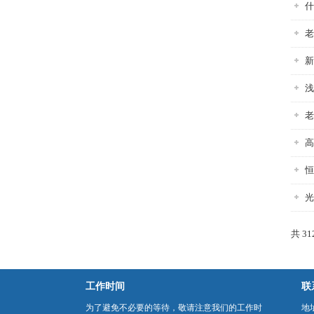
什
老
新
浅
老
高
恒
光
共 3
工作时间
联
为了避免不必要的等待，敬请注意我们的工作时
地