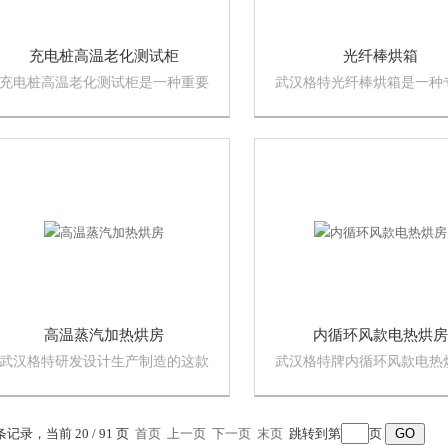
充电桩高温老化测试柜
光纤棒烘箱
充电桩高温老化测试柜是一种重要
武汉格特光纤棒烘箱是一种
的测试设备，用于检测充电桩在高
于烘干光纤预制棒的设备。
温条件下的性能和稳定性。通过这
预制棒的生产过程中，烘干
种测试，可以及时发现和解决问
关键步骤。
题，提高充电桩的质量和可靠性，
为用户提供更加安全、可靠的充电
服务。
高温蒸汽加热烘房
内循环风款电热烘房
武汉格特研发设计生产制造的这款
武汉格特牌内循环风款电热
高温蒸汽加热烘房是一种集合了蒸
用内外彩钢板制作而成，整
汽加热和无烟技术的烘干设备，这
且耐高温耐摩擦属于安全环
款烘干房在烘烤和干燥的过程中几
绿色款通用干燥设备。
 条记录，当前 20 / 91 页
首页
上一页
下一页
末页
跳转到第
页
乎不产生烟雾，因此减少了环境的