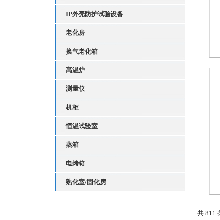
IP外壳防护试验设备
老化房
换气老化箱
高温炉
测量仪
机柜
恒温试验室
蒸箱
电烤箱
熟化室/固化房
共 811