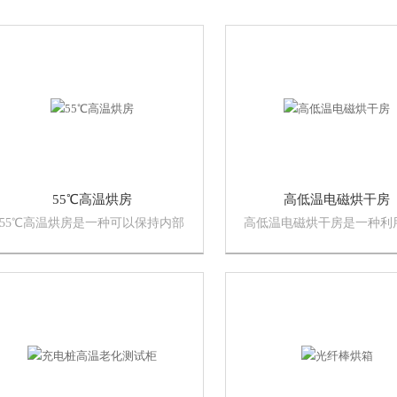
55℃高温烘房
高低温电磁烘干房
55℃高温烘房是一种可以保持内部
高低温电磁烘干房是一种利
温度稳定在55℃的烘干设备。这种
原理进行加热和烘干的设备
烘房通过高效的加热和空气循环系
过电磁感应产生热能，从而
统，为各种产品和材料的干燥提供
物料的烘干。
了稳定的温度环境。