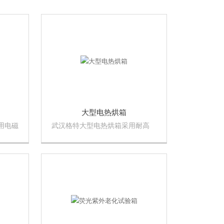
大型电热烘箱
用电磁
武汉格特大型电热烘箱采用耐高
。它通
温、高强度的材料制成的箱体，确
实现对
保设备安全耐用，另外还有液晶触
摸按键控制系统可选配，方便操作
和维护。