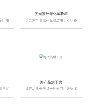
荧光紫外老化试验箱
专门用
荧光紫外老化试验箱适用于考核各
在光纤
种产品或材料及塑料、涂料、橡
是一个
胶、编织袋、油漆，石油化工，汽
车，纺织等行业产品的老化试验。
海产品烘干房
烘房采
海产品烘干房是一种专门用来给海
体防锈
鲜干燥的设备，该设备在海产品加
保节能
工过程中有要重要的地位。