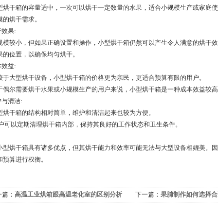
型烘干箱的容量适中，一次可以烘干一定数量的水果，适合小规模生产或家庭使
模的烘干需求。
干效果:
规模较小，但如果正确设置和操作，小型烘干箱仍然可以产生令人满意的烘干效
果的位置，以确保均匀烘干。
本效益:
较于大型烘干设备，小型烘干箱的价格更为亲民，更适合预算有限的用户。
于偶尔需要烘干水果或小规模生产的用户来说，小型烘干箱是一种成本效益较高
护与清洁:
型烘干箱的结构相对简单，维护和清洁起来也较为方便。
用户可以定期清理烘干箱内部，保持其良好的工作状态和卫生条件。
小型烘干箱具有诸多优点，但其烘干能力和效率可能无法与大型设备相媲美。因
和预算进行权衡。
一篇：
高温工业烘箱跟高温老化室的区别分析
下一篇：
果脯制作如何选择合
备？