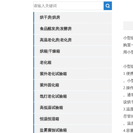
烘干房|烘房
食品醒发房|发酵房
小型
高温老化房|老化房
购置
烘箱|干燥箱
用小
老化箱
小型
1.便
紫外老化试验箱
。小
紫外固化箱
2.操
。通
氙灯老化试验箱
设烘
高低温试验箱
3.温
尽管
恒温恒湿箱
。温
盐雾腐蚀试验箱
4.容