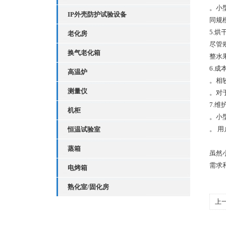
。小
IP外壳防护试验设备
同规
5.烘
老化房
尽管
换气老化箱
整水
6.成
高温炉
。相
测量仪
。对
7.维
机柜
。小
。 
恒温试验室
蒸箱
虽然
需求
电烤箱
熟化室/固化房
上