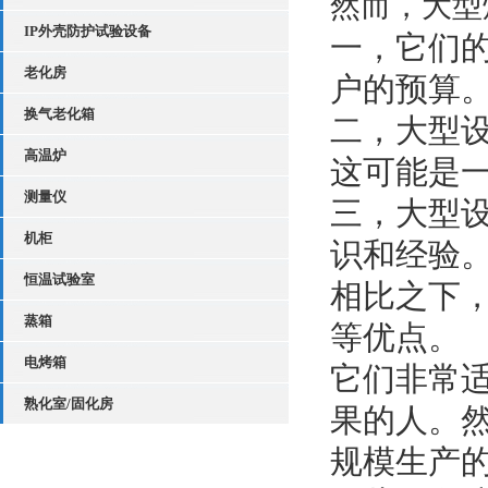
然而，大型
IP外壳防护试验设备
一，它们
老化房
户的预算
换气老化箱
二，大型
高温炉
这可能是
测量仪
三，大型
机柜
识和经验
恒温试验室
相比之下
蒸箱
等优点。
电烤箱
它们非常
熟化室/固化房
果的人。
规模生产