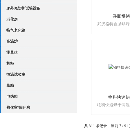
IP外壳防护试验设备
香肠烘烤
老化房
武汉格特香肠烘烤
型肉制品烘干设备
换气老化箱
工厂或者是香肠的
高温炉
干。
测量仪
机柜
恒温试验室
蒸箱
电烤箱
物料快速烘
物料快速烘干高温
熟化室/固化房
过加热手段使物料
设备。它广泛应用
学研究、实验室分
共 811 条记录，当前 7 / 91
多个领域。