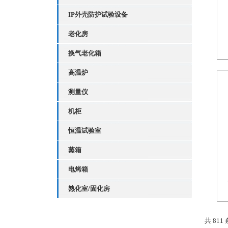
IP外壳防护试验设备
老化房
换气老化箱
高温炉
测量仪
机柜
恒温试验室
蒸箱
电烤箱
熟化室/固化房
共 811