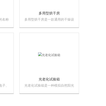
多用型烘干房
的名称
多用型烘干房是一款通用的干燥设
低温、
备，烘干房的加热方式，也就是干
品的性
燥法有多种方式，例如电加热、燃
气加热、热泵、空气能、蒸汽等。
光老化试验箱
电子、
光老化试验箱是一种模拟自然阳光
电子产
中的紫外辐射和冷凝，对材料进行
领域。
加速耐候性试验的设备。它主要用
选隔离
于评估材料在褪色、颜色变化、光
案，内
泽、裂纹、起泡、脆化、氧化等方