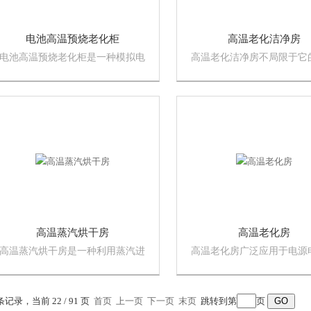
电池高温预烧老化柜
高温老化洁净房
电池高温预烧老化柜是一种模拟电
高温老化洁净房不局限于它
池充放电循环、老化测试的设备，
高温，它包括高温、高湿、
广泛应用于电动汽车、科研领域
恒温、恒湿等，用来测试产
中，用于帮助制造厂评估、选择电
能及可靠性。
池产品
高温蒸汽烘干房
高温老化房
高温蒸汽烘干房是一种利用蒸汽进
高温老化房广泛应用于电源
行烘干的设备，适用于各种产品的
计算机整机、终端机、车用
烘干。它的工作原理是将水加热到
品、电源供应器、监视器等
沸腾状态，产生大量蒸汽，然后将
一般大型老化房设备结构可
 条记录，当前 22 / 91 页
首页
上一页
下一页
末页
跳转到第
页
产品放入烘干房内，利用蒸汽进行
式、移动式、整体式设计方