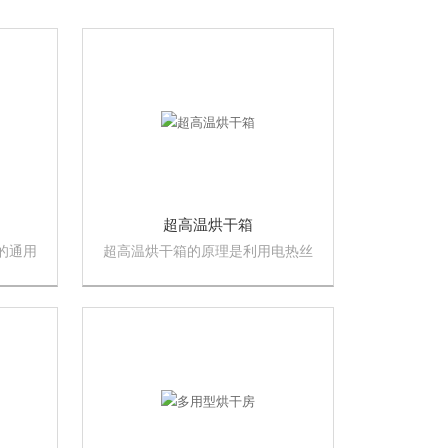
超高温烘干箱
的通用
超高温烘干箱的原理是利用电热丝
常温、
隔层加热使物体干燥的一种通用干
燥设备，有大型步入式高温烘箱、
中小型烘箱，便携式移动式烘箱多
款可供选择。