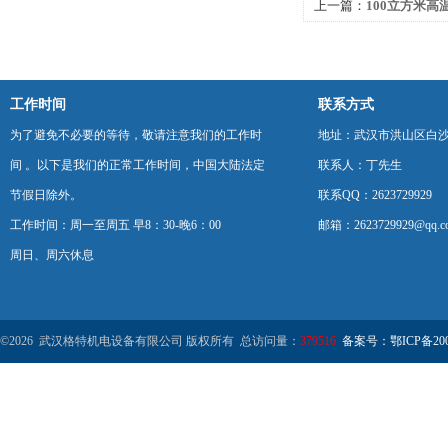
上一篇：
100立方米
科技用户全新打造 温
工作时间
联系方式
为了避免不必要的等待，敬请注意我们的工作时
地址：武汉市洪山区白
间 。以下是我们的正常工作时间，中国大陆法定
联系人：丁先生
节假日除外。
联系QQ：2623729929
工作时间：周一至周五 早8：30-晚6：00
邮箱：2623729929@qq.c
周日、周六休息
©2026 武汉格特机电设备有限公司 版权所有 总访问量：
379516
备案号：鄂ICP备2000