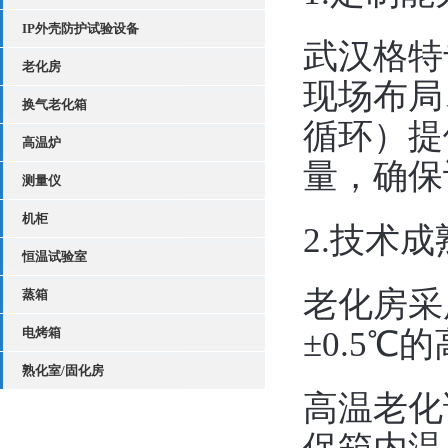
IP外壳防护试验设备
武汉格特
老化房
现场布局
换气老化箱
循环）提
高温炉
量，确保
测量仪
机柜
2.技术成
恒温试验室
老化房采用
蒸箱
电烤箱
±0.5℃
熟化室/固化房
高温老化