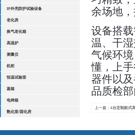
余场地，
IP外壳防护试验设备
老化房
设备搭载
换气老化箱
温、干湿
高温炉
气候环境
测量仪
懂，上手
机柜
器件以及
恒温试验室
品质检部
蒸箱
电烤箱
上一篇：
4台定制款式
熟化室/固化房
将莅临武汉格特验收共