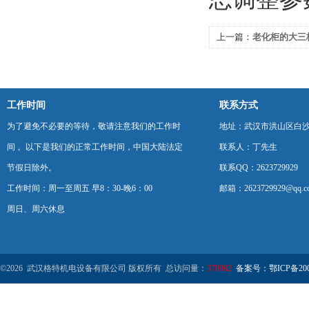
上一篇：
老化柜的大三
→缺陷加速暴露→数据
工作时间
联系方式
为了避免不必要的等待，敬请注意我们的工作时
地址：武汉市洪山区白
间 。以下是我们的正常工作时间，中国大陆法定
联系人：丁先生
节假日除外。
联系QQ：2623729929
工作时间：周一至周五 早8：30-晚6：00
邮箱：2623729929@qq.c
周日、周六休息
©2026 武汉格特机电设备有限公司 版权所有 总访问量：
378982
备案号：鄂ICP备2000