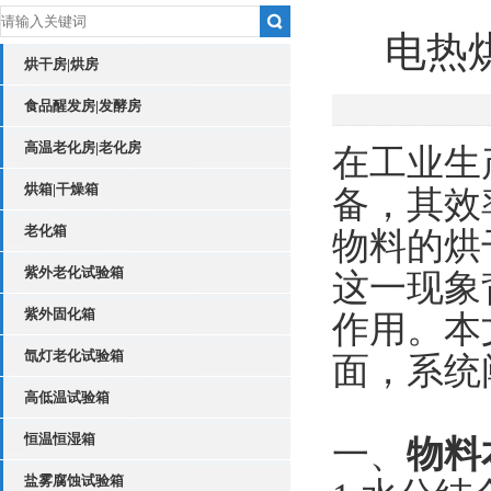
电热
烘干房|烘房
食品醒发房|发酵房
高温老化房|老化房
在工业生
烘箱|干燥箱
备，其效
老化箱
物料的烘
紫外老化试验箱
这一现象
紫外固化箱
作用。本
氙灯老化试验箱
面，系统
高低温试验箱
恒温恒湿箱
一、
物料
盐雾腐蚀试验箱