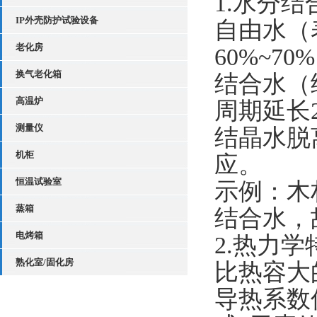
1.水分结
IP外壳防护试验设备
自由水（
老化房
60%~70
换气老化箱
结合水（
高温炉
周期延长2
测量仪
结晶水脱
机柜
应。
恒温试验室
示例：木
蒸箱
结合水，
电烤箱
2.热力
熟化室/固化房
比热容大
导热系数