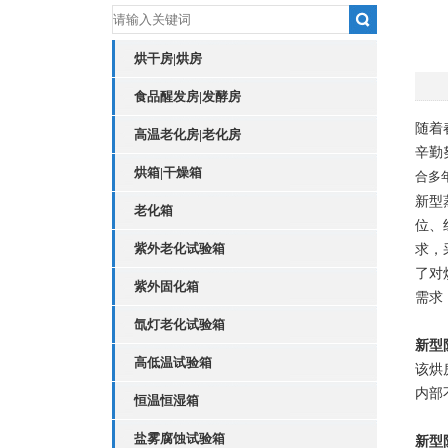
烘干房|烘房
食品醒发房|发酵房
随着
高温老化房|老化房
辛勤
烘箱|干燥箱
合多
新型
老化箱
位、
紫外老化试验箱
求，
了对
紫外固化箱
需求
氙灯老化试验箱
新型
高低温试验箱
该烘
内部
恒温恒湿箱
盐雾腐蚀试验箱
新型