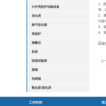
1、
IP外壳防护试验设备
等，
2、
老化房
污染
换气老化箱
3、
4、
高温炉
测量仪
机柜
恒温试验室
上
箱
蒸箱
电烤箱
熟化室/固化房
工作时间
联