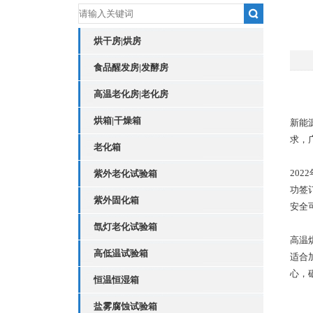
烘干房|烘房
食品醒发房|发酵房
高温老化房|老化房
烘箱|干燥箱
新能
求，
老化箱
20
紫外老化试验箱
功签订
紫外固化箱
安全
氙灯老化试验箱
高温
高低温试验箱
适合
心，
恒温恒湿箱
盐雾腐蚀试验箱