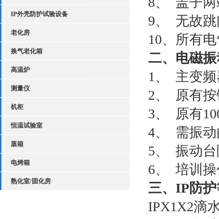
8、 盖子
IP外壳防护试验设备
9、 无故
老化房
10、所有
换气老化箱
二、电磁振
高温炉
1、 主变
测量仪
2、 原有
机柜
3、 原有1
恒温试验室
4、 需振
蒸箱
5、 振动
电烤箱
6、 培训
熟化室/固化房
三、IP防
IPX1X2滴