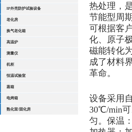
热处理，
IP外壳防护试验设备
节能型周
老化房
可根据客
换气老化箱
化、原子
高温炉
磁能转化
测量仪
成了材料
机柜
革命
。
恒温试验室
蒸箱
设备采用
电烤箱
30℃/m
熟化室/固化房
匀。保温
加热器：