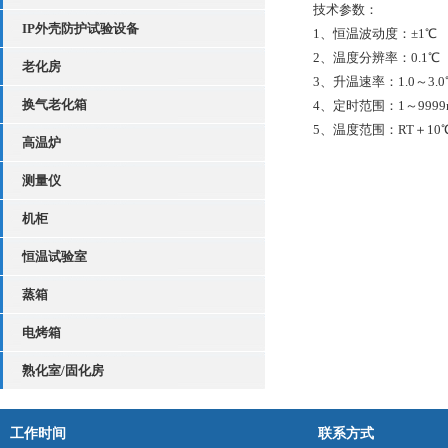
技术参数：
IP外壳防护试验设备
1、恒温波动度：±1℃
2、温度分辨率：0.1℃
老化房
3、升温速率：1.0～3.0℃
换气老化箱
4、定时范围：1～9999m
5、温度范围：RT＋10℃～
高温炉
测量仪
机柜
恒温试验室
蒸箱
电烤箱
熟化室/固化房
工作时间
联系方式