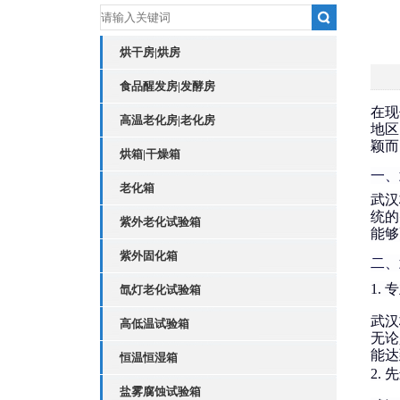
烘干房|烘房
食品醒发房|发酵房
在现
高温老化房|老化房
地区
颖而
烘箱|干燥箱
一、
老化箱
武汉
统的
紫外老化试验箱
能够
紫外固化箱
二、
1.
专
氙灯老化试验箱
武汉
高低温试验箱
无论
能达
恒温恒湿箱
2.
先
盐雾腐蚀试验箱