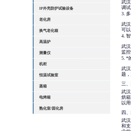
武汉
调试
IP外壳防护试验设备
3.
多
老化房
武汉
可以
换气老化箱
4.
智
高温炉
武汉
监控
测量仪
5.
*
机柜
武汉
题，
恒温试验室
三、
蒸箱
武汉
烘箱
电烤箱
以用
熟化室/固化房
四、
武汉
和支