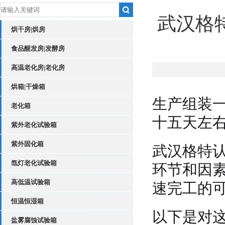
武汉格
烘干房|烘房
食品醒发房|发酵房
高温老化房|老化房
烘箱|干燥箱
生产组装
老化箱
十五天左
紫外老化试验箱
紫外固化箱
武汉格特
氙灯老化试验箱
环节和因
高低温试验箱
速完工的
恒温恒湿箱
以下是对
盐雾腐蚀试验箱