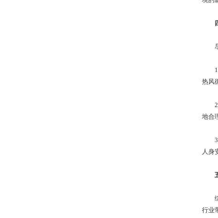
尽管
1
热风
2
地合
3
人身
综上
行业