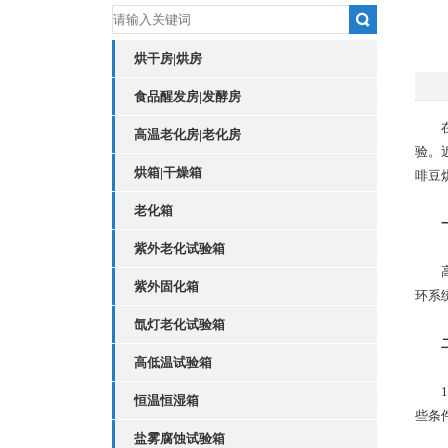
烘干房|烘房
食品醒发房|发酵房
在现
高温老化房|老化房
验。
烘箱|干燥箱
啡豆
老化箱
紫外老化试验箱
高温
紫外固化箱
环系
氙灯老化试验箱
高低温试验箱
1
恒温恒湿箱
些条
盐雾腐蚀试验箱