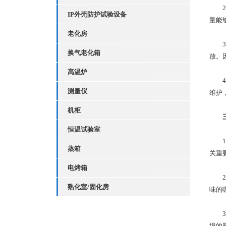
2
IP外壳防护试验设备
量能
老化房
3
换气老化箱
放。
高温炉
4
测量仪
维护
机柜
恒温试验室
1
蒸箱
关重
电烤箱
2
熟化室/固化房
味的
3
境的