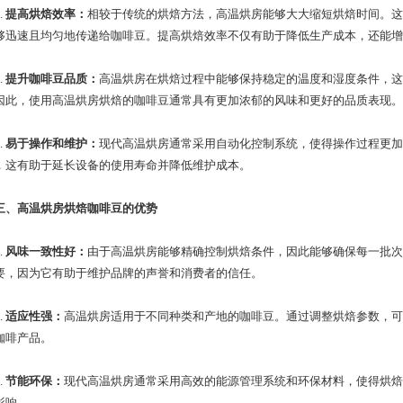
.
提高烘焙效率
：
相较于传统的烘焙方法，高温烘房能够大大缩短烘焙时间。这
够迅速且均匀地传递给咖啡豆。提高烘焙效率不仅有助于降低生产成本，还能增
.
提升咖啡豆品质
：
高温烘房在烘焙过程中能够保持稳定的温度和湿度条件，这
因此，使用高温烘房烘焙的咖啡豆通常具有更加浓郁的风味和更好的品质表现。
.
易于操作和维护
：
现代高温烘房通常采用自动化控制系统，使得操作过程更加
，这有助于延长设备的使用寿命并降低维护成本。
三、高温烘房烘焙咖啡豆的优势
.
风味一致性好
：
由于高温烘房能够精确控制烘焙条件，因此能够确保每一批次
要，因为它有助于维护品牌的声誉和消费者的信任。
.
适应性强
：
高温烘房适用于不同种类和产地的咖啡豆。通过调整烘焙参数，可
咖啡产品。
.
节能环保
：
现代高温烘房通常采用高效的能源管理系统和环保材料，使得烘焙
影响。