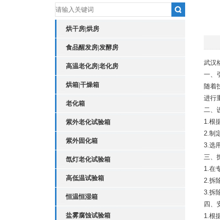
烘干房|烘房
食品醒发房|发酵房
武汉
高温老化房|老化房
一、
烘箱|干燥箱
随着
进行
老化箱
二、
1.
紫外老化试验箱
2.
紫外固化箱
3.
三、
氙灯老化试验箱
1.
高低温试验箱
2.
3.
恒温恒湿箱
四、
盐雾腐蚀试验箱
1.