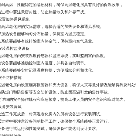
选用耐高温、性能稳定的隔热材料，确保高温老化房具有良好的保温效果，
安装过程中要注意密封性，防止热量散失和外界干扰。
配置加热通风系统
根据高温老化房的实际需求，选择合适的加热设备和通风系统。
确保加热设备能够均匀分布热量，保持室内温度稳定。
通风系统要能够有效排除室内热空气，保持室内空气质量。
安装温控监测设备
在高温老化房内安装温度传感器和监控系统，实时监测室内温度。
温控设备要能够准确控制室内温度，并具备自动调节。
监控系统要能够实时记录温度数据，方便后续分析和优化。
安全防护措施
在高温老化房内设置烟雾报警器和灭火设备，确保火灾等意外情况能够得到及时处
安装防爆门和防爆窗等安全防护设施，防止因高温引发的爆炸事故。
制定详细的安全操作规程和应急预案，提高工作人员的安全意识和应对能力。
设备安装调试
在改造工作完成后，对高温老化房内的所有设备进行安装调试。
调试过程中要注意设备间的协同工作，确保整个系统能够正常运行。
对设备进行试运行和性能测试，确保设备性能达到设计要求。
运行测试验收