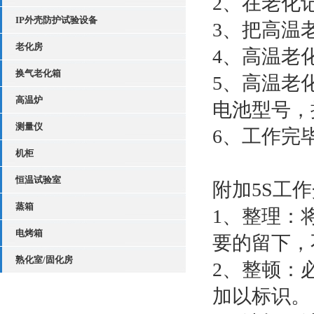
2、在老化
IP外壳防护试验设备
3、把高温
老化房
4、高温老化
换气老化箱
5、高温老
高温炉
电池型号，
测量仪
6、工作完
机柜
恒温试验室
附加5S工
蒸箱
1、整理：
电烤箱
要的留下，
熟化室/固化房
2、整顿：
加以标识。