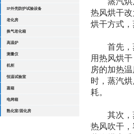
蒸汽烘房
IP外壳防护试验设备
热风烘干改
老化房
烘干方式，
换气老化箱
高温炉
首先，蒸
测量仪
用热风烘干
机柜
房的加热温
恒温试验室
时，蒸汽烘
蒸箱
耗。
电烤箱
熟化室/固化房
其次，蒸
热风吹干，