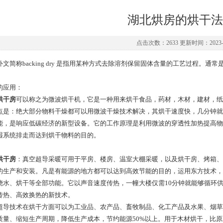
湖北烘房的烘干法
点击次数：2633 更新时间：2023-0
外文简称backing dry 是指用某种方式去除溶剂保留固体含量的工艺过程。
的应用：
烘干房
可以称之为微波烘干机，它是一种用来烘干食品，药材，木材，建材，纸
点是：绝大部分物料干燥都可以用微波干燥技术解决，其烘干速度快，几分钟就
能，是响应低碳经济的新型设备。它的工作原理是利用微波的穿透性加热提高物
湿系统排走而达到烘干物料的目的。
烘干房
：真空超导采暖可用于平房、楼房、温室大棚采暖，以及烘干房、烤箱、
的生产和安装。凡是有能源的地方都可以达到高效节能的目的，运用东方技术，
烧水、烘干等全部功能。它以声音速度传热，一幢大楼仅需10分钟就能够循环供
传热、高效换热的新技术。
超导技术在烘干方面可以为工业品、农产品、畜牧制品、化工产品及水果、烟草
质量、缩短生产周期，降低生产成本，节约能源50%以上。用于木材烘干，比原