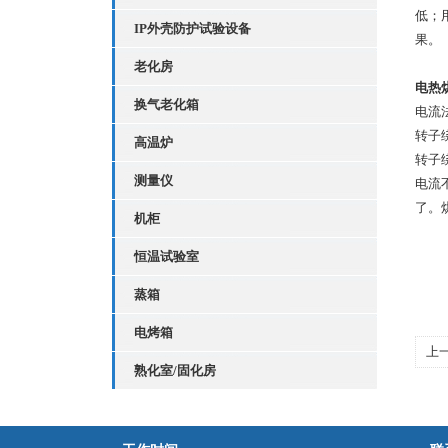
低；
IP外壳防护试验设备
果。
老化房
电热
换气老化箱
电流
转子
高温炉
转子
测量仪
电流
了。
机柜
恒温试验室
蒸箱
电烤箱
上
熟化室/固化房