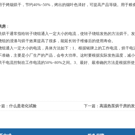
用于烤烟烘干，节约40%~50%，烤出的烟叶色泽好，可提高产品等级。用于
烘房
：
法烘干通常指给转子绕组通入一定大小的电流，使转子绕组发热的方法烘干。发
绕组的浸漆与烘干效果提高了很多，能延长转子维修后的使用寿命。
绕组通入一定大小的电流，具体方法如下：1、根据铭牌上的工作电流，烘干电流
不准确，主要是小厂生产的产品，会夸大功率。这时要根据实际发热温度，减小
烘干电流控制在工作电流的50%~80%之间。3、最好、最准确的方法是根据所
一篇：
什么是老化试验
下一篇：
高温热泵烘干房的发