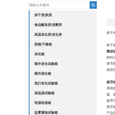
烘干房|烘房
食品醒发房|发酵房
烘干
高温老化房|老化房
烘箱|干燥箱
烘干
微波
老化箱
的特
保节
紫外老化试验箱
由排
紫外固化箱
超导
氙灯老化试验箱
系统
高低温试验箱
饭、
超导
恒温恒湿箱
真空
盐雾腐蚀试验箱
产品