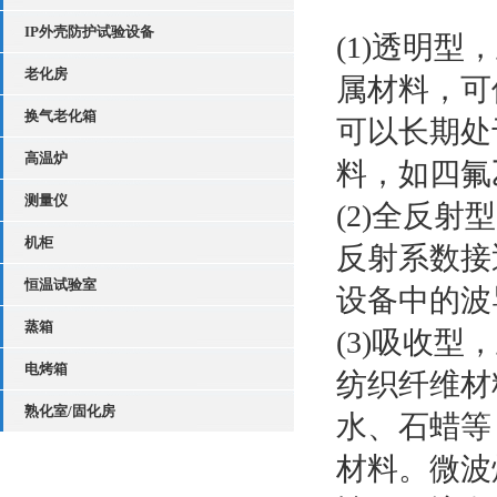
IP外壳防护试验设备
(1)透明
老化房
属材料，可
换气老化箱
可以长期处
高温炉
料，如四氟
测量仪
(2)全反
机柜
反射系数接
恒温试验室
设备中的波
蒸箱
(3)吸收
电烤箱
纺织纤维材
熟化室/固化房
水、石蜡等
材料。微波