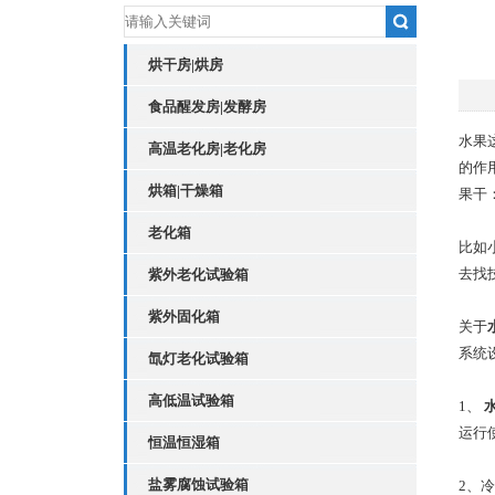
烘干房|烘房
食品醒发房|发酵房
水果
高温老化房|老化房
的作
烘箱|干燥箱
果干
老化箱
比如
去找
紫外老化试验箱
紫外固化箱
关于
系统
氙灯老化试验箱
高低温试验箱
1、
运行
恒温恒湿箱
盐雾腐蚀试验箱
2、