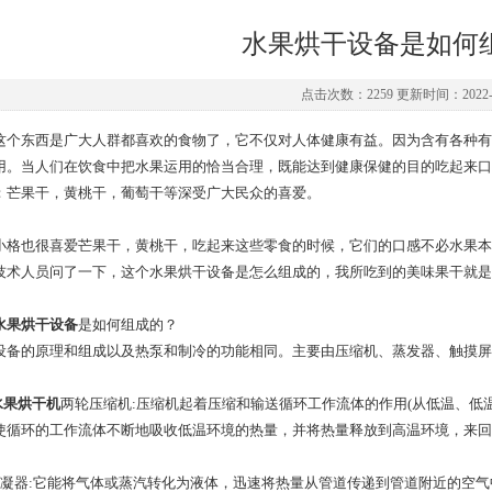
水果烘干设备是如何
点击次数：2259 更新时间：2022-1
这个东西是广大人群都喜欢的食物了，它不仅对人体健康有益。因为含有各种有
用。当人们在饮食中把水果运用的恰当合理，既能达到健康保健的目的吃起来口
：芒果干，黄桃干，葡萄干等深受广大民众的喜爱。
小格也很喜爱芒果干，黄桃干，吃起来这些零食的时候，它们的口感不必水果本
技术人员问了一下，这个水果烘干设备是怎么组成的，我所吃到的美味果干就是
水果烘干设备
是如何组成的？
设备的原理和组成以及热泵和制冷的功能相同。主要由压缩机、蒸发器、触摸屏
水果烘干机
两轮压缩机:压缩机起着压缩和输送循环工作流体的作用(从低温、低
使循环的工作流体不断地吸收低温环境的热量，并将热量释放到高温环境，来回
冷凝器:它能将气体或蒸汽转化为液体，迅速将热量从管道传递到管道附近的空