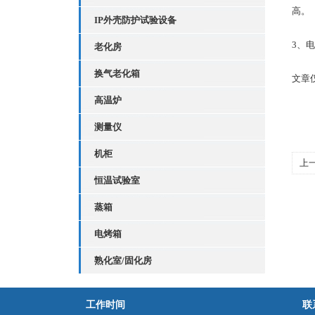
高。
IP外壳防护试验设备
3、
老化房
换气老化箱
文章
高温炉
测量仪
机柜
上
恒温试验室
蒸箱
电烤箱
熟化室/固化房
工作时间
联