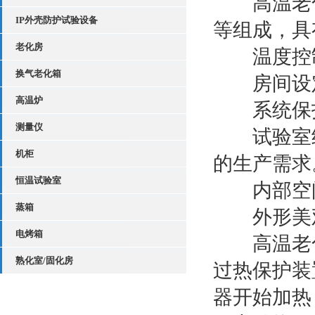
高温老化
IP外壳防护试验设备
等组成，具
老化房
温度控制
换气老化箱
房间设定
高温炉
系统保护
测量仪
试验室结
机柜
的生产需求
恒温试验室
内部空间
蒸箱
外形美观
电烤箱
高温老化
熟化室/固化房
过热保护装
器开始加热