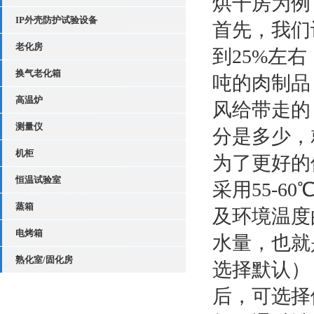
烘干房为例
IP外壳防护试验设备
首先，我们
老化房
到25%左
换气老化箱
吨的肉制品
高温炉
风给带走的
测量仪
分是多少，
机柜
为了更好的
恒温试验室
采用55-
蒸箱
及环境温度
电烤箱
水量，也就
熟化室/固化房
选择默认）
后，可选择