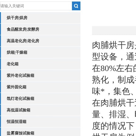
烘干房|烘房
食品醒发房|发酵房
高温老化房|老化房
肉脯烘干房
烘箱|干燥箱
型设备，通
老化箱
在80%左
紫外老化试验箱
熟化，制成
紫外固化箱
味*，集色
氙灯老化试验箱
在肉脯烘干
高低温试验箱
量、排湿、
恒温恒湿箱
度的情况下
盐雾腐蚀试验箱