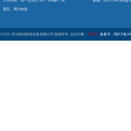
工作时间：周一至周五 早8：30-晚6：00
邮箱：2623729929@qq.c
周日、周六休息
©2026 武汉格特机电设备有限公司 版权所有 总访问量：
378623
备案号：鄂ICP备2000