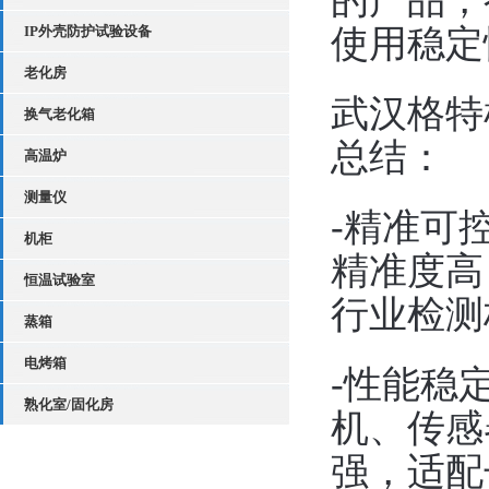
的产品，
IP外壳防护试验设备
使用稳定
老化房
武汉格特
换气老化箱
总结：
高温炉
测量仪
-精准可
机柜
精准度高
恒温试验室
行业检测
蒸箱
电烤箱
-性能稳
熟化室/固化房
机、传感
强，适配