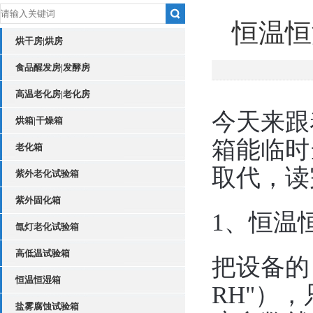
恒温恒
烘干房|烘房
食品醒发房|发酵房
高温老化房|老化房
今天来跟
烘箱|干燥箱
箱能临时
老化箱
取代，读
紫外老化试验箱
紫外固化箱
1、恒温
氙灯老化试验箱
高低温试验箱
把设备的 
恒温恒湿箱
RH"）
盐雾腐蚀试验箱