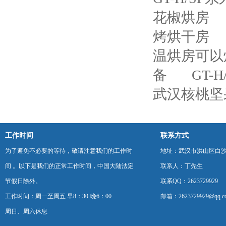
花椒烘房
烤烘干房
温烘房可以
备
GT
武汉核桃坚
工作时间
联系方式
为了避免不必要的等待，敬请注意我们的工作时
地址：武汉市洪山区白
间 。以下是我们的正常工作时间，中国大陆法定
联系人：丁先生
节假日除外。
联系QQ：2623729929
工作时间：周一至周五 早8：30-晚6：00
邮箱：2623729929@qq.c
周日、周六休息