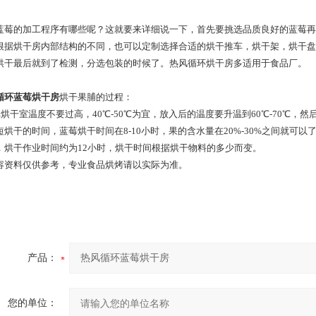
蓝莓的加工程序有哪些呢？这就要来详细说一下，首先要挑选品质良好的蓝莓再
根据烘干房内部结构的不同，也可以定制选择合适的烘干推车，烘干架，烘干盘
烘干最后就到了检测，分选包装的时候了。热风循环烘干房多适用于食品厂。
循环蓝莓烘干房
烘干果脯的过程：
TE烘干室温度不要过高，40℃-50℃为宜，放入后的温度要升温到60℃-70℃
短烘干的时间，蓝莓烘干时间在8-10小时，果的含水量在20%-30%之间就可
，烘干作业时间约为12小时，烘干时间根据烘干物料的多少而变。
容资料仅供参考，专业食品烘烤请以实际为准。
产品：
您的单位：