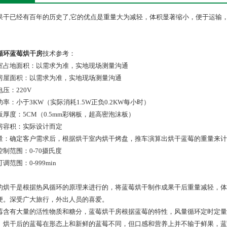
果干已经有百年的历史了,它的优点是重量大为减轻，体积显著缩小，便于运输
循环蓝莓烘干房
技术参考：
室占地面积：以需求为准，实地现场测量沟通
房屋面积：以需求为准，实地现场测量沟通
压：220V
率：小于3KW（实际消耗1.5W正负0.2KW每小时）
板厚度：5CM（0.5mm彩钢板，超高密泡沫板）
房容积：实际设计而定
量：确定客户需求后，根据烘干室内烘干烤盘，推车演算出烘干蓝莓的重量来计
控制范围：0-70摄氏度
调范围：0-999min
的烘干是根据热风循环的原理来进行的，将蓝莓烘干制作成果干后重量减轻，体
便。深受广大旅行，外出人员的喜爱。
莓含有大量的活性物质和糖分，蓝莓烘干房根据蓝莓的特性，风量循环定时定量
。烘干后的蓝莓在形态上和新鲜的蓝莓不同，但口感和营养上并不输于鲜果，蓝