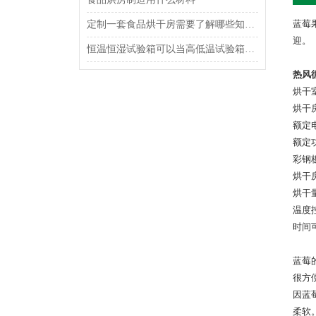
蓝莓
定制一套食品烘干房需要了解哪些知识？
迎。
恒温恒湿试验箱可以当高低温试验箱使用吗？
热风
烘干
烘干
额定电
额定功
彩钢
烘干
烘干
温度
时间可
蓝莓
很方
因蓝
柔软