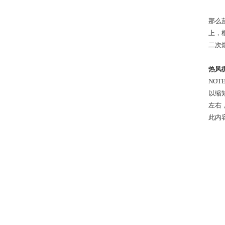
那么
上，
二次
热风
NO
以缩
左右
此内