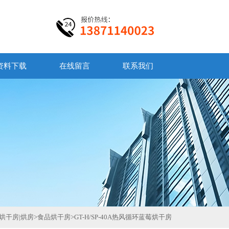
资料下载
在线留言
联系我们
烘干房|烘房
>
食品烘干房
>
GT-H/SP-40A热风循环蓝莓烘干房