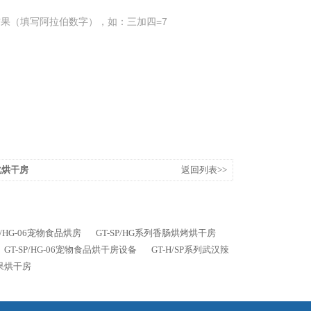
果（填写阿拉伯数字），如：三加四=7
固化烘干房
返回列表>>
SP/HG-06宠物食品烘房
GT-SP/HG系列香肠烘烤烘干房
GT-SP/HG-06宠物食品烘干房设备
GT-H/SP系列武汉辣
坚果烘干房