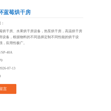
环蓝莓烘干房
述：
莓烘干房、水果烘干房设备，热泵烘干房，高温烘干房
房设备，根据物料的不同选择定制不同性能的烘干设
强，应用性极广。
/SP-40A
70
2026-07-13
0
留言