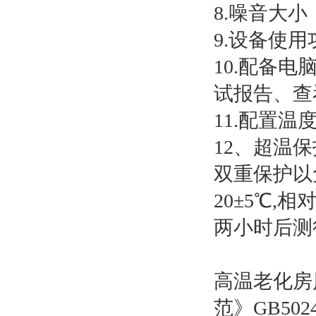
8.噪音大小
9.设备使用
10.配备
试报告、查
11.配置
12、超温
双重保护以
20±5℃,
两小时后测
高温老化房
范》GB50