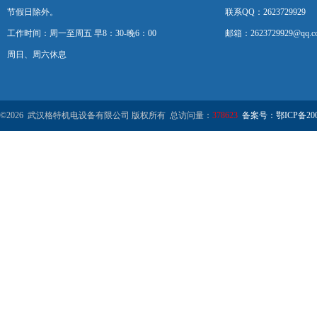
节假日除外。
联系QQ：2623729929
工作时间：周一至周五 早8：30-晚6：00
邮箱：2623729929@qq.c
周日、周六休息
©2026 武汉格特机电设备有限公司 版权所有 总访问量：
378623
备案号：鄂ICP备2000