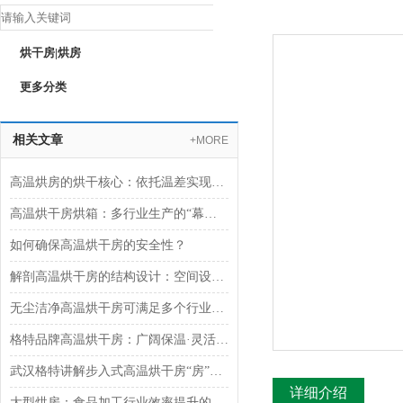
烘干房|烘房
更多分类
相关文章
+MORE
高温烘房的烘干核心：依托温差实现热量与水分的双向传递
高温烘干房烘箱：多行业生产的“幕后支持者“
如何确保高温烘干房的安全性？
解剖高温烘干房的结构设计：空间设计与密闭性能
无尘洁净高温烘干房可满足多个行业需求
格特品牌高温烘干房：广阔保温·灵活控温湿·快速搭建
武汉格特讲解步入式高温烘干房“房”名由来
详细介绍
大型烘房：食品加工行业效率提升的得力助手