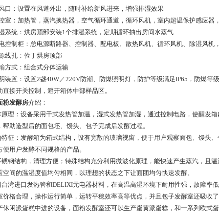
.新风口：设置在风道外出，随时补给新风进来，增强排湿效果
.能控室：加热管，蒸汽换热器，空气循环通道，循环风机，室内超温保护感应器
.除湿系统：烘房顶部安装1个排湿系统，定期循环抽出房间水蒸气
.配电控制柜：总电源断路器、控制器、配电板、散热风机、循环风机、除湿风机
.电源线孔：位于烘房顶部
.运输方式：组合式分体运输
照明装置：设置2盏40W／220V防潮、防爆照明灯，防护等级满足IP65，防爆等级
动直接开关控制，避开箱体中部样品区。
面粉发酵房
介绍：
工作原理：设备采用干式发热管加温，湿式发热管加湿，通过控制电路，使醒发箱内产
，帮助造型后的面包坯、馒头、包子完成后发酵过程。
结构特征：发酵箱为箱式结构，设有宽敞的玻璃视窗，便于用户观察面包、馒头
方便用户发酵不同规格的产品。
全不锈钢结构，清理方便；特殊结构充分利用微波化原理，能快速产生蒸汽，且
置空间的温湿度值均匀相同，以理想的状态之下让面团均匀快速发酵。
中国台湾进口发热管和DELIXI元电器材料，在高温高湿环境下耐用性强，故障率
室价格合理，操作运行简单，运转平稳效率高等优点，并且包子发酵室还吸收了
产休闲派蛋糕中进的设备，面粉发酵室还可以生产蛋黄派蛋糕，和一系列欧式蛋