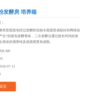
粉发酵房 培养箱
述：
酵房里面面包经过发酵阶段能令面团形成较好的网络组
产生*的面包发酵香味，二次发酵法通过较长时间的发
生很浓的酒香味及使面团更加成熟。
FXR-M9
29
2026-07-12
0
留言