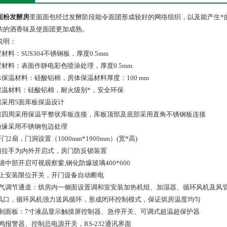
面粉发酵房
里面面包经过发酵阶段能令面团形成较好的网络组织，以及能产生*
浓的酒香味及使面团更加成熟。
说明：
壁材料：SUS304不锈钢板，厚度0.5mm
外壁材料：表面作静电彩色喷涂处理，厚度0.5mm
房体保温材料：硅酸铝棉，房体保温材料厚度：100 mm
门保温材料：硅酸铝棉，耐火级别*，安全环保
烘房采用5面库板保温设计
烘房四周采用保温平整状库板连接，库板顶部及底部采用直角不锈钢板连接
外边缘采用不锈钢包边处理
开门2扇，门洞设置（1000mm*1900mm）(宽*高)
大门拉手为内外开启式，房门防反锁装置
侧墙中部开启可视观察窗,钢化防爆玻璃400*600
.门上安装限位开关，开门设备自动断电
.空气调节通道：烘房内一侧面设置调和室安装加热机组、加湿器、循环风机及风
风口，循环风机强力送风循环，形成闭环控制模式，保证烘房温度均匀
.控制面板：7寸液晶显示触摸屏控制器、急停开关、可调式超温超保护器
蜂鸣报警器、控制总电源开关，RS-232通讯界面