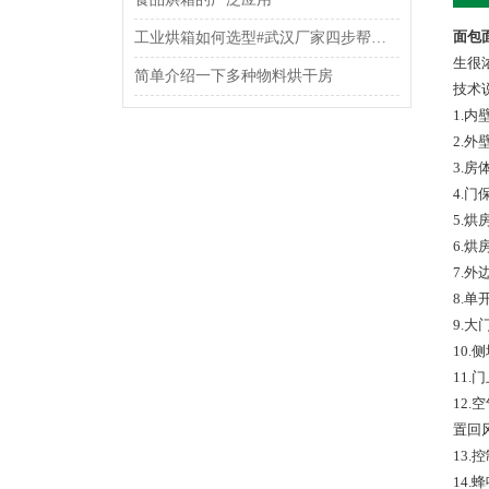
面包
工业烘箱如何选型#武汉厂家四步帮你搞懂
生很
简单介绍一下多种物料烘干房
技术
1.内
2.
3.
4.
5.
6.
7.
8.单
9.
10.
11
12
置回
13
14.