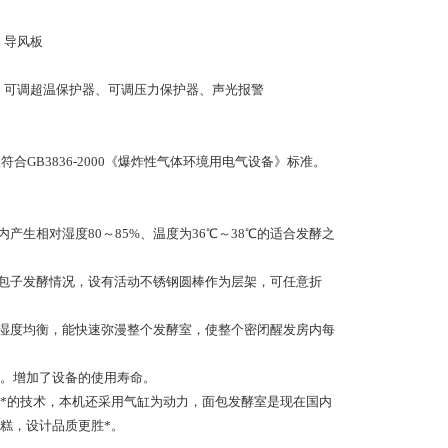
，导风板
，可调超温保护器、可调压力保护器、声光报警
符合GB3836-2000《爆炸性气体环境用电气设备》标准。
生相对湿度80～85%、温度为36℃～38℃的适合发酵之
、包子发酵情况，设有活动不锈钢圆棒作为层架，可任意折
温湿度均衡，能快速弥漫整个发酵室，使整个密闭醒发房内每
低。增加了设备的使用寿命。
*的技术，本机还采用气缸为动力，面包发酵室是现在国内
糕，设计品质更胜*。