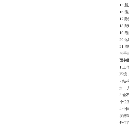
15
16
17
18
19
20
21.
可手
面包
1.
环境
2.
卸，
3.
个位
4.
发酵
外生