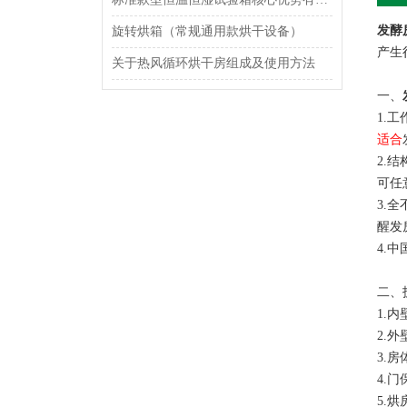
发酵
旋转烘箱（常规通用款烘干设备）
产生
关于热风循环烘干房组成及使用方法
一、
1.
适合
2.
可任
3.
醒发
4.
二、
1.内
2.
3.
4.
5.