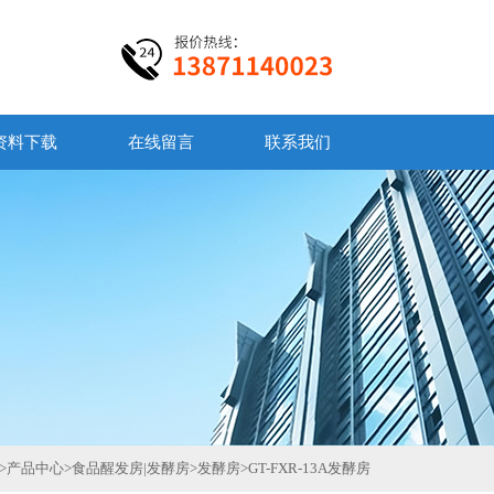
资料下载
在线留言
联系我们
>
产品中心
>
食品醒发房|发酵房
>
发酵房
>
GT-FXR-13A发酵房