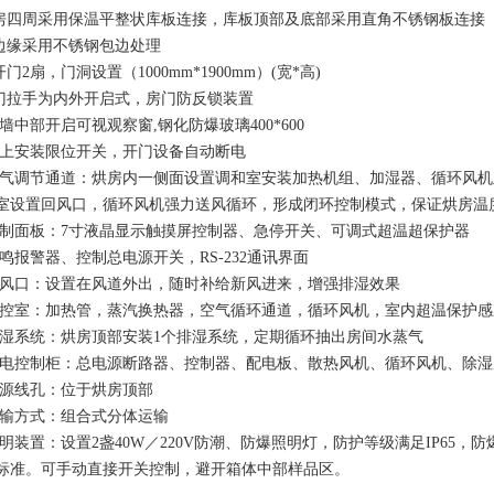
烘房四周采用保温平整状库板连接，库板顶部及底部采用直角不锈钢板连接
外边缘采用不锈钢包边处理
开门2扇，门洞设置（1000mm*1900mm）(宽*高)
大门拉手为内外开启式，房门防反锁装置
.侧墙中部开启可视观察窗,钢化防爆玻璃400*600
.门上安装限位开关，开门设备自动断电
.空气调节通道：烘房内一侧面设置调和室安装加热机组、加湿器、循环风
室设置回风口，循环风机强力送风循环，形成闭环控制模式，保证烘房温
.控制面板：7寸液晶显示触摸屏控制器、急停开关、可调式超温超保护器
.蜂鸣报警器、控制总电源开关，RS-232通讯界面
.新风口：设置在风道外出，随时补给新风进来，增强排湿效果
.能控室：加热管，蒸汽换热器，空气循环通道，循环风机，室内超温保护
.除湿系统：烘房顶部安装1个排湿系统，定期循环抽出房间水蒸气
.配电控制柜：总电源断路器、控制器、配电板、散热风机、循环风机、除
.电源线孔：位于烘房顶部
.运输方式：组合式分体运输
.照明装置：设置2盏40W／220V防潮、防爆照明灯，防护等级满足IP65，防
标准。可手动直接开关控制，避开箱体中部样品区。