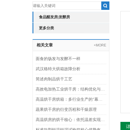
食品醒发房|发酵房
更多分类
相关文章
+MORE
面食的饧发与发酵不一样
武汉格特大烘箱故障分析
简述肉制品烘干工艺
高效电加热工业烘干房：结构优化与热能循环技术
高温烘干房烘箱：多行业生产的“幕后支持者“
蔬果烘干房的衍变历程和干燥原理
高温烘房的烘干核心：依托温差实现热量与水分的双向传递
标准款型恒温恒湿试验箱核心优势有哪些？