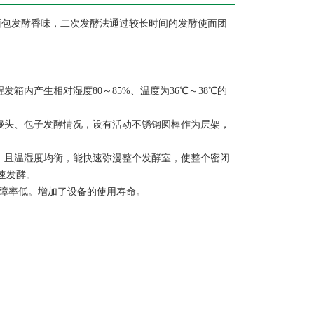
面包发酵香味，二次发酵法通过较长时间的发酵使面团
箱内产生相对湿度80～85%、温度为36℃～38℃的
馒头、包子发酵情况，设有活动不锈钢圆棒作为层架，
，且温湿度均衡，能快速弥漫整个发酵室，使整个密闭
速发酵。
故障率低。增加了设备的使用寿命。