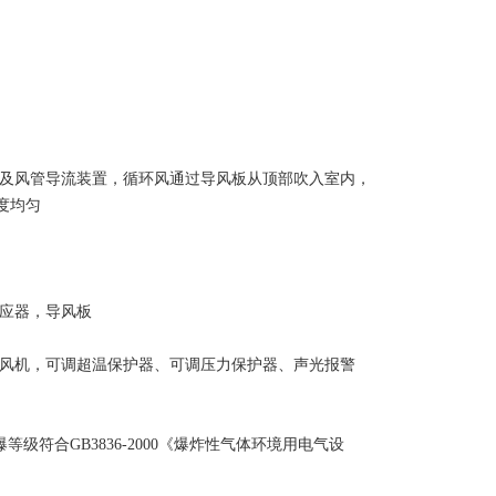
机及风管导流装置，循环风通过导风板从顶部吹入室内，
度均匀
感应器，导风板
湿风机，可调超温保护器、可调压力保护器、声光报警
爆等级符合GB3836-2000《爆炸性气体环境用电气设