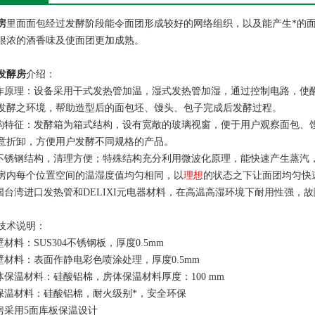
房
里面面包经过发酵阶段能令面团形成较好的网络组织，以及能产生*的
很浓的酒香味及使面团更加成熟。
发酵房
介绍：
工作原理：设备采用干式发热管加温，湿式发热管加湿，通过控制电路，使醒发
发酵之环境，帮助造型后的面包坯、馒头、包子完成后发酵过程。
结构特征：发酵箱为箱式结构，设有宽敞的玻璃视窗，便于用户观察面包、
意折卸，方便用户发酵不同规格的产品。
全不锈钢结构，清理方便；特殊结构充分利用微波化原理，能快速产生蒸汽
房内每个位置空间的温湿度值均匀相同，以
理想
的状态之下让面团均匀快
中国台湾进口发热管和DELIXI元电器材料，在高温高湿环境下耐用性强，
技术说明：
壁材料：SUS304不锈钢板，厚度0.5mm
外壁材料：表面作静电彩色喷涂处理，厚度0.5mm
房体保温材料：硅酸铝棉，房体保温材料厚度：100 mm
门保温材料：硅酸铝棉，耐火级别*，安全环保
烘房采用5面库板保温设计