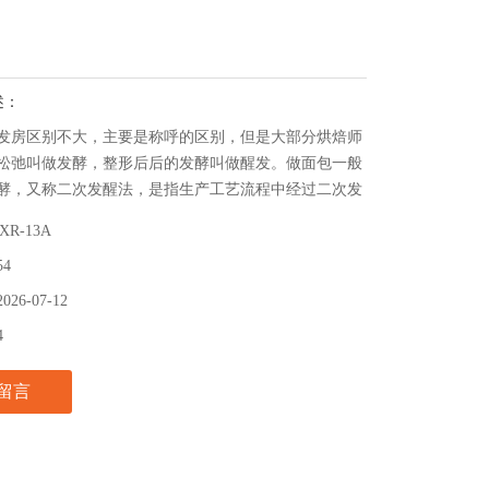
述：
发房区别不大，主要是称呼的区别，但是大部分烘焙师
松弛叫做发酵，整形后后的发酵叫做醒发。做面包一般
酵，又称二次发醒法，是指生产工艺流程中经过二次发
法。
XR-13A
54
2026-07-12
4
留言