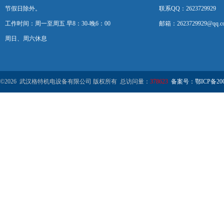
节假日除外。
联系QQ：2623729929
工作时间：周一至周五 早8：30-晚6：00
邮箱：2623729929@qq.c
周日、周六休息
©2026 武汉格特机电设备有限公司 版权所有 总访问量：
378623
备案号：鄂ICP备2000