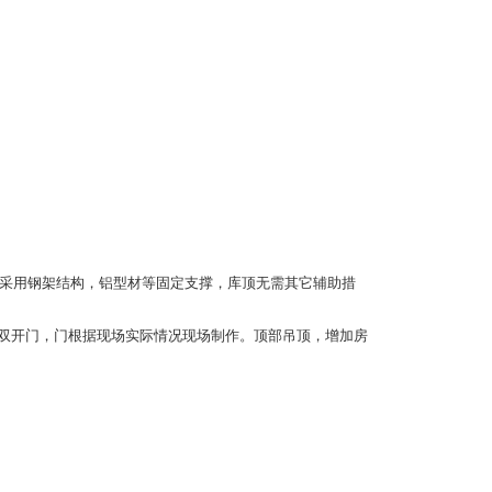
库体采用钢架结构，铝型材等固定支撑，库顶无需其它辅助措
装双开门，门根据现场实际情况现场制作。顶部吊顶，增加房