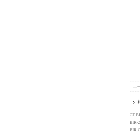
上
GT-
BIR
BIR