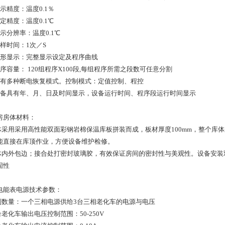
示精度：温度0.1％
定精度：温度0.1℃
示分辨率：温度0.1℃
采样时间：1次／S
图形显示：完整显示设定及程序曲线
程序容量： 120组程序X100段,每组程序所需之段数可任意分割
具有多种断电恢复模式。控制模式：定值控制、程控
设备具有年、月、日及时间显示，设备运行时间、程序段运行时间显示
房房体材料：
房体采用采用高性能双面彩钢岩棉保温库板拼装而成，板材厚度100mm，整个
能直接在库顶作业，方便设备维护检修。
库体内外包边；接合处打密封玻璃胶，有效保证房间的密封性与美观性。设备安
固性
电能表电源技术参数：
控制数量：一个三相电源供给3台三相老化车的电源与电压
台老化车输出电压控制范围：50-250V