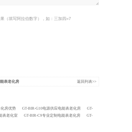
果（填写阿拉伯数字），如：三加四=7
相电能表老化房
返回列表>>
表老化房优势
GT-BIR-G10电源供应电能表老化房
GT-
北电能表老化室
GT-BIR-C9专业定制电能表老化房
GT-