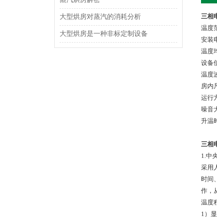
三相
大型烘房对蒸汽的消耗分析
温度范
大型烘房是一种非标定制设备
安装电
温度
设备使
温度
房内尺
运行
噪音
升温时
三相
1.
采用
时间
作，
温度
1）