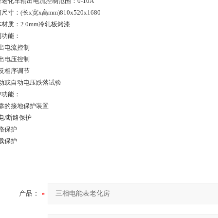
台老化车输出电流控制范围：0-10A
箱尺寸：(长x宽x高mm)810x520x1680
体材质：2.0mm冷轧板烤漆
制功能：
输出电流控制
输出电压控制
正反相序调节
手动或自动电压跌落试验
护功能：
可靠的接地保护装置
电/断路保护
短路保护
超载保护
产品：