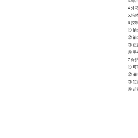
3.每
4.外
5.箱
6.控
① 
② 
③ 
④ 
7.保
① 
② 漏
③ 
④ 