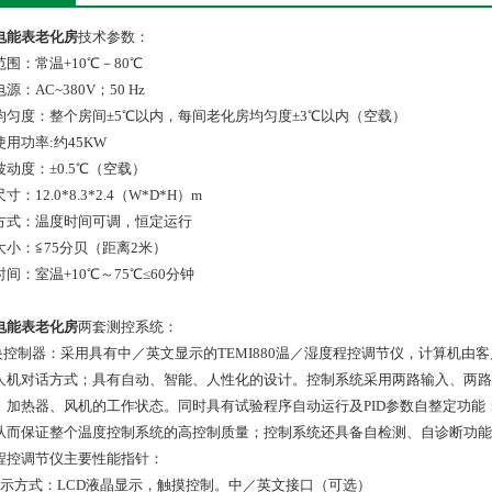
电能表老化房
技术参数：
围：常温+10℃－80℃
源：AC~380V；50 Hz
均匀度：整个房间±5℃以内，每间老化房均匀度±3℃以内（空载）
用功率:约45KW
波动度：±0.5℃（空载）
寸：12.0*8.3*2.4（W*D*H）m
方式：温度时间可调，恒定运行
大小：≦75分贝（距离2米）
间：室温+10℃～75℃≤60分钟
电能表老化房
两套测控系统：
中央控制器：采用具有中／英文显示的TEMI880温／湿度程控调节仪，计算机由
人机对话方式；具有自动、智能、人性化的设计。控制系统采用两路输入、两路
、加热器、风机的工作状态。同时具有试验程序自动运行及PID参数自整定功
从而保证整个温度控制系统的高控制质量；控制系统还具备自检测、自诊断功能
程控调节仪主要性能指针：
显示方式：LCD液晶显示，触摸控制。中／英文接口（可选）