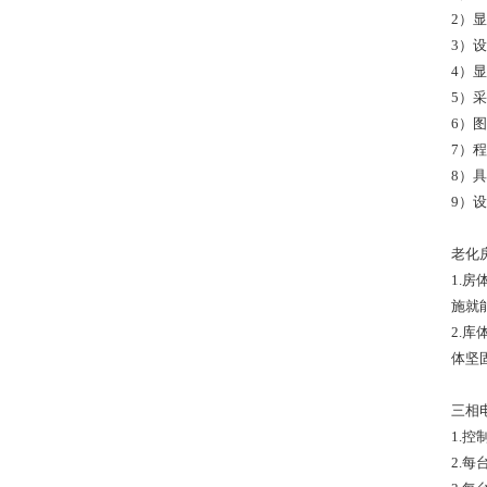
2）显
3）设
4）显
5）
6）
7）
8）
9）
老化
1.
施就
2.
体坚
三相
1.
2.每