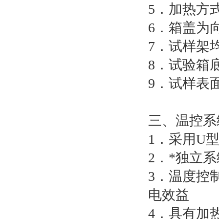
5．加热方
6．箱盖为
7．试样架均
8．试验箱
9．试样表
三、温控系
1．采用U
2．*独立
3．温度控
电效益
4．具有加