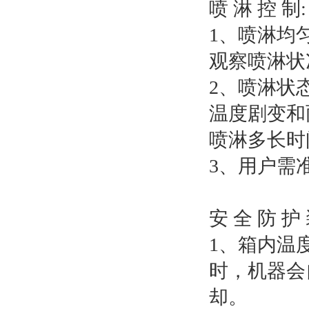
喷 淋 控 制:
1、喷淋均
观察喷淋状
2、喷淋状
温度剧变和
喷淋多长时
3、用户需
安 全 防 护
1、箱内温
时，机器会
却。