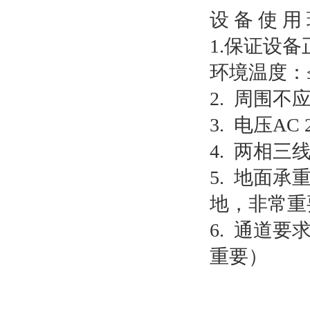
设 备 使 用
1.保证设
环境温度：≤
2. 周围
3. 电压AC
4. 两相三
5. 地面承
地，非常重
6. 通道
重要）