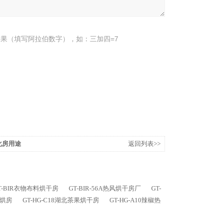
果（填写阿拉伯数字），如：三加四=7
老化房用途
返回列表>>
T-BIR衣物布料烘干房
GT-BIR-56A热风烘干房厂
GT-
风烘房
GT-HG-C18湖北茶果烘干房
GT-HG-A10辣椒热