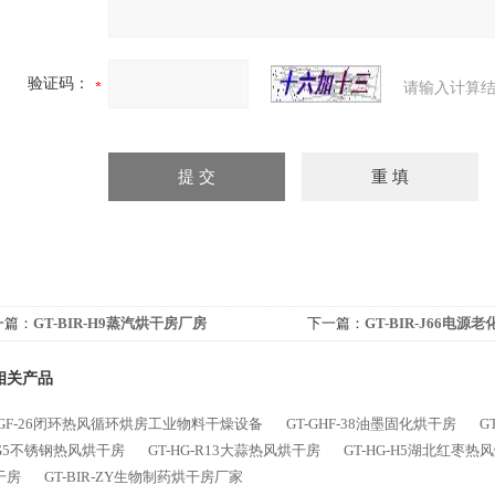
验证码：
请输入计算结
一篇：
GT-BIR-H9蒸汽烘干房厂房
下一篇：
GT-BIR-J66电源
相关产品
HGF-26闭环热风循环烘房工业物料干燥设备
GT-GHF-38油墨固化烘干房
G
-G5不锈钢热风烘干房
GT-HG-R13大蒜热风烘干房
GT-HG-H5湖北红枣热
干房
GT-BIR-ZY生物制药烘干房厂家