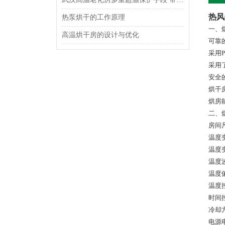
热风
热泵烘干的工作原理
一、
高温烘干房的设计与优化
可靠
采用
采用
安全
烘干
烘房
二、
房间尺
温度变
温度变
温度波
温度偏
温度
时间
冷却
电源电