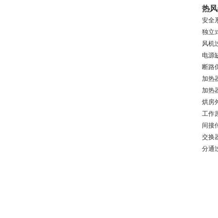
热风
安全
独立
风机
电源
断路
加热
加热
烘房
工作
间接
交换
分通