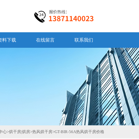
资料下载
在线留言
联系我们
中心
>
烘干房|烘房
>
热风烘干房
>
GT-BIR-56A热风烘干房价格