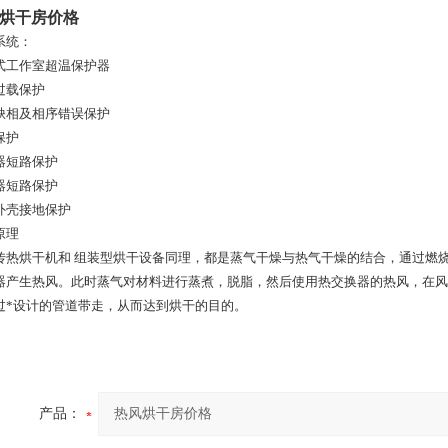
烘干房价格
系统：
式工作室超温保护器
过载保护
缺相及相序错误保护
保护
器短路保护
器短路保护
外壳接地保护
原理
传热烘干机和 组装型烘干设备同理，都是蒸气干燥与热气干燥的结合，通过燃
器产生热风。此时蒸气对材料进行蒸煮，脱脂，然后使用热交换器的热风，在风
过*设计的管道带走，从而达到烘干的目的。
产品：