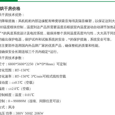
烘干房价格
烘干房技术优势：
的降噪措施：风机机柜内部边缘配有蜂窝状吸音海绵及隔音橡塑，以保证达到大
PID温度模块控制，温度到达产品所需要温度后根据室内温度波动自动调节加热
了*的风道系统设计及电控系统，能保持整个房间温度高度均匀性，大大高于同
的输出保护电器，保护试件和试验系统的安全，*的保护措施，系统安全可靠。
房主要部件选用国内外品牌厂家的优质产品，确保整机的质量和性能。
能确保安全长期连续三个月内稳定*运行。
烘干房技术参数：
寸：6800*5600*2250（W*D*Hmm）可定制
化范围：RT~150℃
化速率：RT~150℃ 3℃/min可程式线性空载
动度：≤±0.5℃（空载）
差：≤±2.0℃（空载）
控制精度：温度：0.01℃
控制：0～99H99M（连续、间隙任意可设）
方式：风冷
压 功率：380V 50HZ 20KW