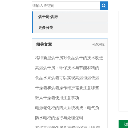
烘干房|烘房
更多分类
相关文章
+MORE
格特新型烘干房对食品烘干的技术改进
高温烘干房：环保技术与节能材料的新型结合
食品水果烘箱可以实现高温恒温低温多种烘烤模式自由
干燥箱和烘箱操作维护需要注意哪些方面？
鼓风干燥箱使用注意事项
电源老化柜的四大系统构成：电气负载、环境温控、安全与结构
防水电柜的运行与处理逻辑
武汉高温老化房多重超温保护手段 带自诊断功能