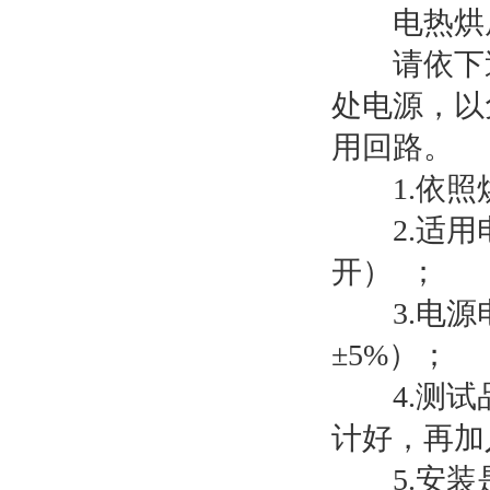
电热烘房
请依下述
处电源，以
用回路。
1.依照烘箱
2.适用电
开） ；
3.电源电
±5%）；
4.测试品
计好，再加
5.安装