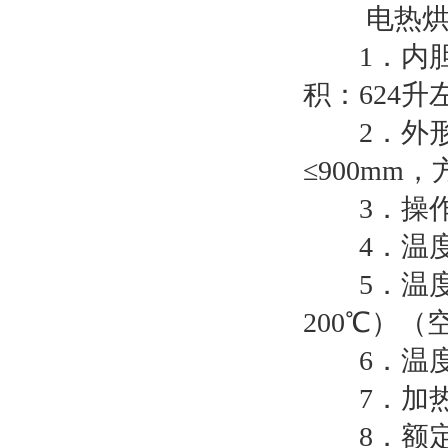
电热烘
1．内胆尺寸
积：624升
2．外形尺寸
≤900mm
3．操作温
4．温度显
5．温度均匀
200℃）（
6．温度波
7．加热功
8．额定功