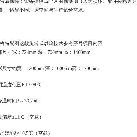
础售后保障‌：
设备提供12个月的保修期（人为损坏、配件损耗另
制，适配不同厂房空间与生产试验需求。
格特配图这款旋转式烘箱技术参考
序号项目内容
部尺寸宽：724mm 深：700mm 高：1400mm
形尺寸约宽：1200mm 深：1000mm高：1700mm
用温度范围RT～80℃
降温时间2～3℃/min
度偏差≤±1℃（空载）
度波动度≤±0.5℃（空载）