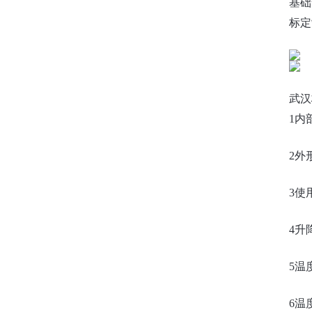
‌基
标定
武汉
1内
2外
3使
4升
5温
6温