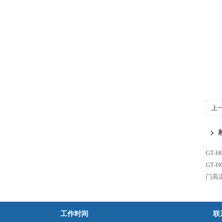
上
GT-
GT-
门高
工作时间
联