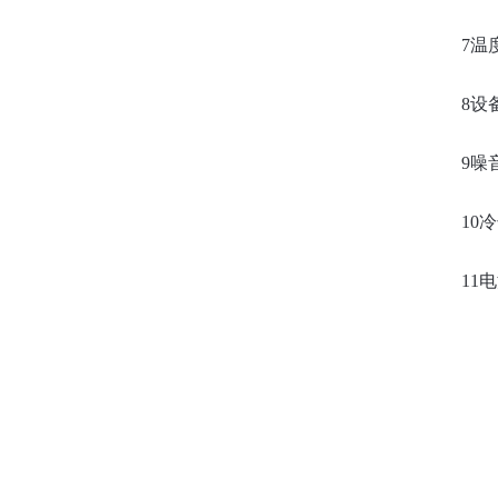
7温
8设
9噪音
10
11电