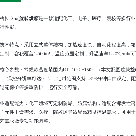
格特立式
旋转烘箱
是一款适配化工、电子、医疗、院校等多行业
行性能。
心技术特点‌：
采用立式整体结构，加热速度快、自动化程度高，箱
定制，容积覆盖1-500m³，温度范围定制，升温速率1-20℃/m
核心参数‌：
常规款温度范围为RT+10℃~150℃（本文配图这款
旋
1℃，温控分辨率可达0.1℃，定时范围支持1-999分钟自由设定。
配
过流保护等多重防护，运行安全可靠。
行业适配能力‌：
化工领域可定制防爆、防腐结构，适配含挥发性溶
子元件干燥需求。
医疗、院校场景适配高精度控温需求，可用于
艺需求做专项功能调整。