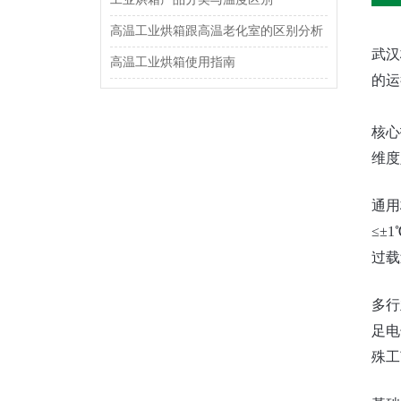
高温工业烘箱跟高温老化室的区别分析
武汉
高温工业烘箱使用指南
的运
‌核
维度
通用
≤±
过载
‌多
足电
殊工