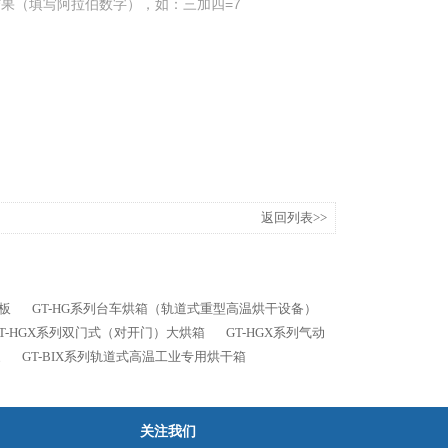
果（填写阿拉伯数字），如：三加四=7
返回列表>>
面板
GT-HG系列台车烘箱（轨道式重型高温烘干设备）
GT-HGX系列双门式（对开门）大烘箱
GT-HGX系列气动
家
GT-BIX系列轨道式高温工业专用烘干箱
关注我们