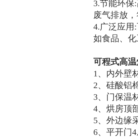
3.节能环
废气排放，
4.广泛应
如食品、化
可程式高温
1、内外壁材
2、硅酸铝
3、门保温
4、烘房顶
5、外边缘
6、平开门4