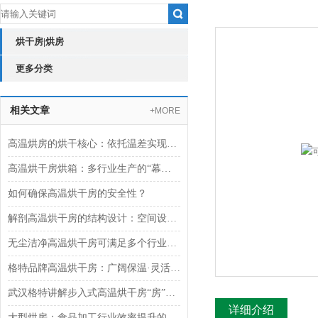
烘干房|烘房
更多分类
相关文章
+MORE
高温烘房的烘干核心：依托温差实现热量与水分的双向传递
高温烘干房烘箱：多行业生产的“幕后支持者“
如何确保高温烘干房的安全性？
解剖高温烘干房的结构设计：空间设计与密闭性能
无尘洁净高温烘干房可满足多个行业需求
格特品牌高温烘干房：广阔保温·灵活控温湿·快速搭建
武汉格特讲解步入式高温烘干房“房”名由来
详细介绍
大型烘房：食品加工行业效率提升的得力助手