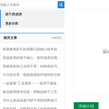
烘干房|烘房
更多分类
相关文章
+MORE
烘房效果好不好就看它的核心技术设计与参数
高温烘房的烘干核心：依托温差实现热量与水分的双向传递
高效电加热工业烘干房：结构优化与热能循环技术
今日份分享：电热烘房的环保特性分析
一起探索“工业蒸笼”——烘房干燥设备的奥秘
食品烘房技术信息：肉制品烘干工艺的现代化应用
为什么说高温蒸汽烘干房的结构设计很重要
详细介绍
烘房干燥：染料制品加工中的传统热风对流技术