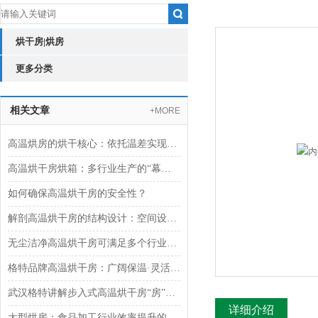
烘干房|烘房
更多分类
相关文章
+MORE
高温烘房的烘干核心：依托温差实现热量与水分的双向传递
高温烘干房烘箱：多行业生产的“幕后支持者“
如何确保高温烘干房的安全性？
解剖高温烘干房的结构设计：空间设计与密闭性能
无尘洁净高温烘干房可满足多个行业需求
格特品牌高温烘干房：广阔保温·灵活控温湿·快速搭建
武汉格特讲解步入式高温烘干房“房”名由来
详细介绍
大型烘房：食品加工行业效率提升的得力助手