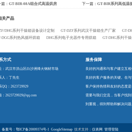
一篇：
GT-BIR-08A组合式高温烘房
下一篇：
GT-BIR系列高低
相关产品
DZF/DHG系列干燥箱设备设计定制
GT-DZF系列武汉干燥箱生产厂家
GT-
T-DGG系列热风循环烘箱
DHG系列电子光器件专用烘箱
GT-DHG系列
系方式
服务保障
址：武汉市洪山区白沙洲烽火钢材市场
良好的沟通和与客户建立互相
系人：丁先生
良好的客户服务的关键。在与
QQ：2623729929
客户保持热情和友好的态度是
：2623729929@qq.com
需要与我们交流，当客户找到
到重视，得到帮助和解决问题
备案号：鄂ICP备20009374号-1
GoogleSitemap
技术支持：
仪表网
管理登陆