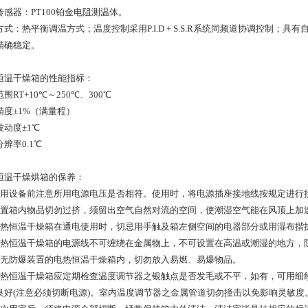
传感器：PT100铂金电阻测温体。
方式：热平衡调温方式；温度控制采用P.I.D + S.S.R系统同频道协调控制；
精确稳定。
恒温干燥箱的性能指标：
围RT+10℃～250℃、300℃
精度±1%（满量程）
波动度±1℃
辨率0.1℃
恒温干燥烘箱的保养：
使用设备前注意所用电源电压是否相符。使用时，将电源插座接地线按规定进行
放置箱内物品切勿过挤，须留出空气自然对流的空间，使潮湿空气能在风顶上加
电热恒温干燥箱在通电使用时，切忌用手触及箱左侧空间的电器部分或用湿布揩
电热恒温干燥箱的电源线不可缠绕在金属物上，不可设置在高温或潮湿的地方，
在无防爆装置的电热恒温干燥箱内，切勿放入易燃、易爆物品。
电热恒温干燥箱应定期检查温度调节器之银触点是否发毛或不平，如有，可用细
良好(注意必须切断电源)。室内温度调节器之金属管道切勿撞击以免影响灵敏度