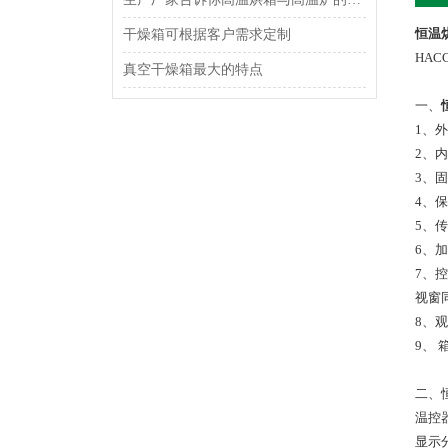
恒温
干燥箱可根据客户需求定制
HA
真空干燥箱最大的特点
一、
1、
2、内
3、
4、
5、传
6、
7、
视窗
8、
9、
二、
温控
显示分