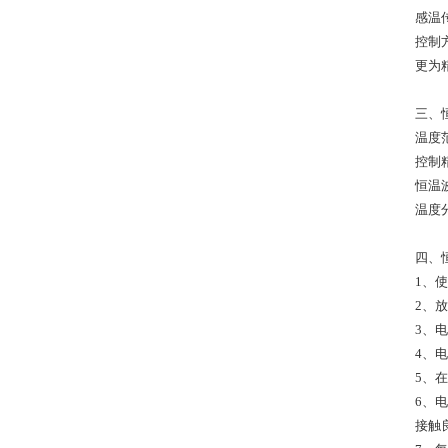
感温
控制
更为
三、
温度范
控制
恒温
温度分
四、
1、
2、
3、
4、
5、
6、
接触