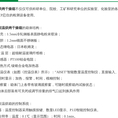
烘烤干燥箱
不仅仅可供科研单位、院校、工矿和研究单位的实验室、化验室的各
CCP忍住的检测设备使用。
恒温烘烤干燥箱
的箱体结构：
外壳：1.5mm冷轧钢板表面静电粉末喷涂；
胆：1.2mm镜面不锈钢板；
固态继电器：日本欧姆龙；
保 温 层：超细耐温玻璃纤维棉；
感器：PT100铂金电阻；
加热方式:镍铬合金电加热器
控温仪表（如图《控温仪表》所示）：“AISET"智能数显温度控制仪，直接输
同时显示；加热，报警，时间，模糊控制；
观察窗：箱体门上各带有玻璃观察窗，可随时观察箱内试验状态；
 箱体后部装有可关闭或调节排量的排气口起到换风作用
恒温烘箱的控制系统：
器：温度控制器采用触摸按键、数显LED显示、P.I.D智能控制仪表。
辩率：温度：0.1℃（显示范围）；时间：0.1min。