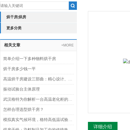
烘干房|烘房
更多分类
相关文章
+MORE
简单介绍一下多种物料烘干房
烘干房多少钱一平
高温烘干房建设三部曲：精心设计、专业搭建与细致维护
振动试验台主体原理
武汉格特为你解析一台高温老化柜的生产组装周期
怎样合理选型烘干房？
模拟真实气候环境，格特高低温试验箱为产品可靠性保驾护航
详细介绍
烘房干燥：染料制品加工中的传统热风对流技术